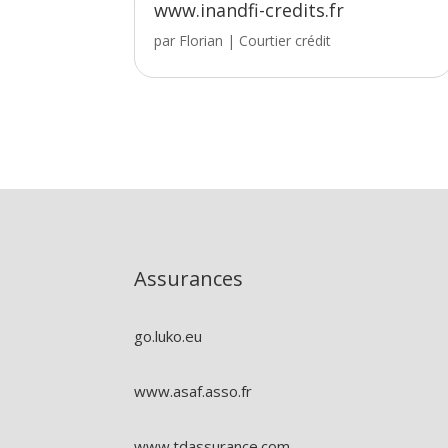
www.inandfi-credits.fr
par
Florian
|
Courtier crédit
Assurances
go.luko.eu
www.asaf.asso.fr
www.tdassurance.com