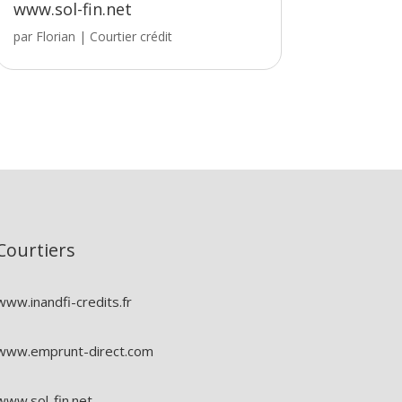
www.sol-fin.net
par
Florian
|
Courtier crédit
Courtiers
www.inandfi-credits.fr
www.emprunt-direct.com
www.sol-fin.net