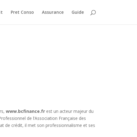
it
Pret Conso
Assurance
Guide
rs,
www.bcfinance.fr
est un acteur majeur du
Professionnel de l’Association Française des
t de crédit, il met son professionnalisme et ses