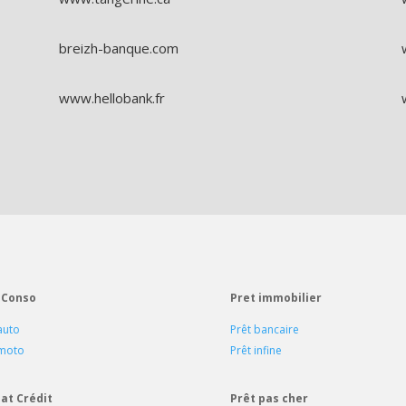
breizh-banque.com
www.hellobank.fr
 Conso
Pret immobilier
auto
Prêt bancaire
 moto
Prêt infine
at Crédit
Prêt pas cher