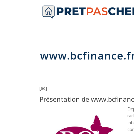
www.bcfinance.f
[ad]
Présentation de www.bcfinanc
Dep
rac
Int
com