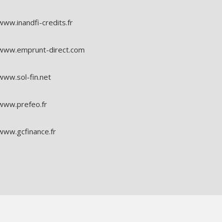
www.inandfi-credits.fr
www.emprunt-direct.com
www.sol-fin.net
www.prefeo.fr
www.gcfinance.fr