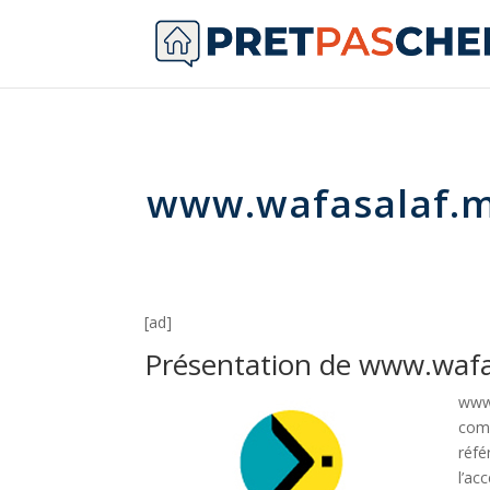
www.wafasalaf.
[ad]
Présentation de www.waf
www.
comp
réfé
l’ac