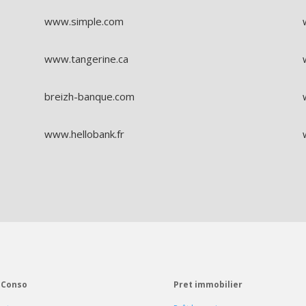
www.simple.com
www.tangerine.ca
breizh-banque.com
www.hellobank.fr
 Conso
Pret immobilier