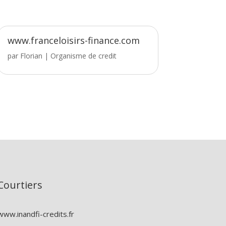
www.franceloisirs-finance.com
par
Florian
|
Organisme de credit
Courtiers
www.inandfi-credits.fr