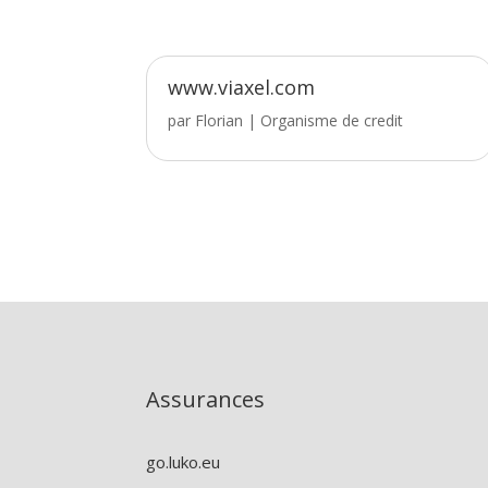
www.viaxel.com
par
Florian
|
Organisme de credit
Assurances
go.luko.eu