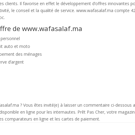
es clients. Il favorise en effet le développement d’offres innovantes p
tivité, le conseil et la qualité de service. www.wafasalaf.ma compte 
oc.
offre de www.wafasalaf.ma
 personnel
it auto et moto
ipement des ménages
rve d’argent
alaf.ma ? Vous êtes invité(e) à laisser un commentaire ci-dessous af
t disponible en ligne pour les internautes. Prêt Pas Cher, votre magazi
les comparateurs en ligne et les cartes de paiement.