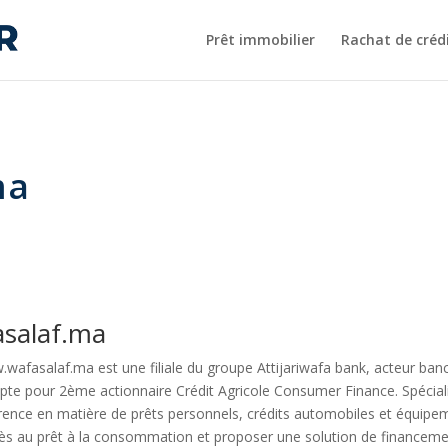
Prêt immobilier
Rachat de créd
ma
asalaf.ma
wafasalaf.ma est une filiale du groupe Attijariwafa bank, acteur ban
te pour 2ème actionnaire Crédit Agricole Consumer Finance. Spéciali
rence en matière de prêts personnels, crédits automobiles et équipemen
cès au prêt à la consommation et proposer une solution de financem